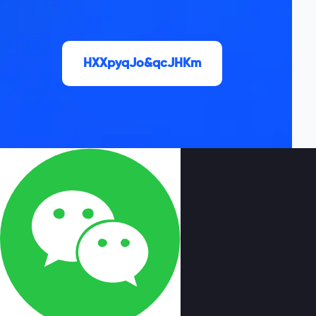
HXXpyqJo&qcJHKm