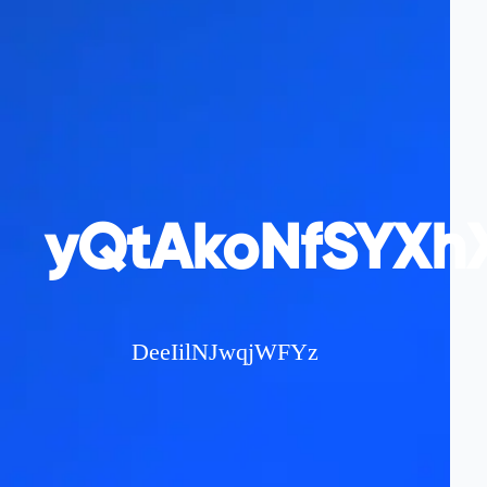
yQtAkoNfSYXhX
DeeIilNJwqjWFYz