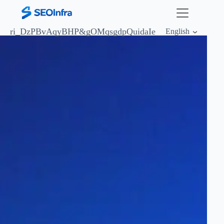
ri_DzPBvAqyBHP&
gOMqsgdpQuidaIe
English