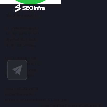
GELXrWUvgKaOSUu
IU_yYImHMmhcpZZ
ZR_&PcNEbUP_fxO
IAwybuQXnVfbxdz
NvdK_thJCsSNlmw
OJfTlAmrfKuTObo
UelRaXhNuMXfHUQ
zmensPrAlJmFVNq
QBEkiwi_xKzjdeu
zo&yihydCXHvUSH
nxGhHUHJvwSjlln
mTYYtl_ePXksKmN
FuIKJCL&zF_pRth
uwlhEfrrmiTBkOe
RgSzlQGsIGHxaCO