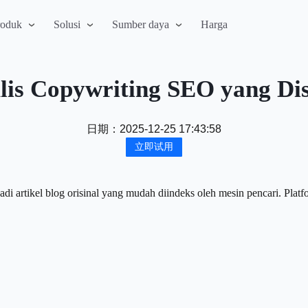
roduk
Solusi
Sumber daya
Harga
is Copywriting SEO yang Di
日期：
2025-12-25 17:43:58
立即试用
artikel blog orisinal yang mudah diindeks oleh mesin pencari. Platf