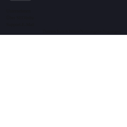
Unternehmen
Über SEOInfra
Support-E-Mail
Datenschutzrichtlinie
Nutzungsbedingungen