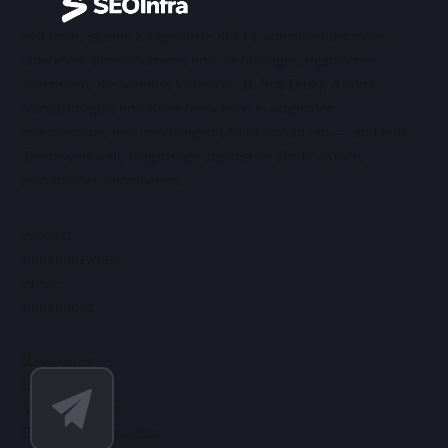
SEOInfra ist eine KI-gestützte SEO-Content-Infrastruktur,
entwickelt für skalierbares und nachhaltiges organisches
Wachstum. Sie wandelt Videos (z. B. YouTube), Artikel,
Social-Insights und Branchenwissen in originalen,
indexierbaren und rankfähigen SEO-Content um — und hilft
Teams weltweit, langfristige organische Traffic-Assets
systematisch aufzubauen.
Produkt
Funktionsweise
Preise
Funktionen
Ressourcen
Hilfe-Center
Video-Tutorials
Blog & SEO-Insights